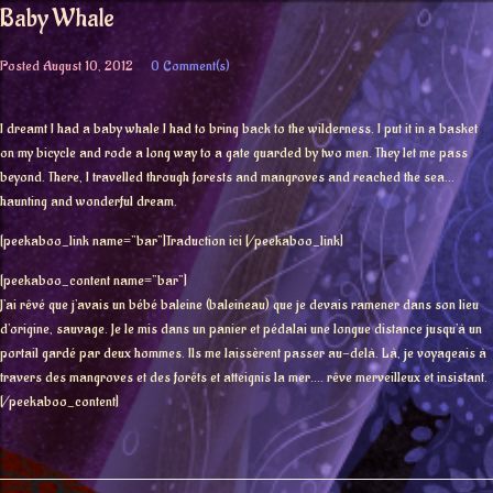
Baby Whale
Posted
August 10, 2012
0 Comment(s)
I dreamt I had a baby whale I had to bring back to the wilderness. I put it in a basket
on my bicycle and rode a long way to a gate guarded by two men. They let me pass
beyond. There, I travelled through forests and mangroves and reached the sea…
haunting and wonderful dream.
[peekaboo_link name=”bar”]Traduction ici [/peekaboo_link]
[peekaboo_content name=”bar”]
J’ai rêvé que j’avais un bébé baleine (baleineau) que je devais ramener dans son lieu
d’origine, sauvage. Je le mis dans un panier et pédalai une longue distance jusqu’à un
portail gardé par deux hommes. Ils me laissèrent passer au-delà. Là, je voyageais à
travers des mangroves et des forêts et atteignis la mer…. rêve merveilleux et insistant.
[/peekaboo_content]