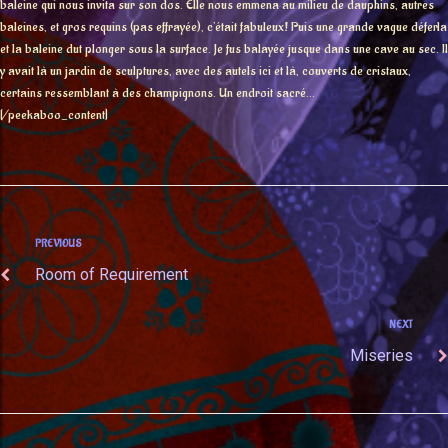
baleine qui nous invita sur son dos. Elle nous emmena au milieu de dauphins, autres
baleines, et gros requins (pas effrayée), c’était fabuleux! Puis une grande vague déferla
et la baleine dut plonger sous la surface. Je fus balayée jusque dans une cave au sec. Il
y avait là un jardin de sculptures, avec des autels ici et là, couverts de cristaux,
certains ressemblant à des champignons. Un endroit sacré…
[/peekaboo_content]
PREVIOUS
Room of Requirement
NEXT
Miseries