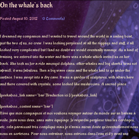
On the whale’s back
Posted
August 10, 2012
0 Comment(s)
I dreamed my companion and I wanted to travel around the world in a sailing boat,
just the two of us, no crew. I was looking perplexed at all the riggings and stuff, it all
looked very complicated but I had no doubt we would eventually manage. As a kind of
training, we entered into the water and there was a whale which invited us on her
back. She took us for a ride amongst dolphins, other whales and big sharks (was not
afraid), it was fabulous. Then a big wave came and the whale had to go under the
surface. I was swept into a dry cave. It was a garden of sculptures, with altars here
and there covered with crystals, some looked like mushrooms. A sacred place…
[peekaboo_link name=”bar”]Traduction ici [/peekaboo_link]
[peekaboo_content name=”bar”]
Rêvé que mon compagnon et moi voulions voyager autour du monde sur un bateau à
voile, juste nous deux, sans autre équipage. Je regardai perplexe tous les cordages,
etc, cela paraissait très compliqué mais je n’avais aucun doute qu’éventuellement nous
nous en sortirions. Pour nous entraîner, nous entrions dans l’eau et il y avait une