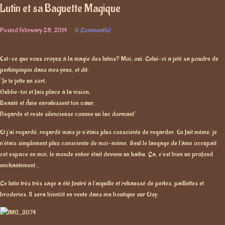
Lutin et sa Baguette Magique
Posted
February 28, 2014
0 Comment(s)
Est-ce que vous croyez à la magie des lutins? Moi, oui. Celui-ci a jeté sa poudre de
perlimpinpin dans mes yeux, et dit:
“Je te jette un sort,
Oublie-toi et fais place à la vision,
Beauté et Âme envahissent ton cœur,
Regarde et reste silencieuse comme un lac dormant”
Et j’ai regardé, regardé mais je n’étais plus consciente de regarder. En fait même, je
n’étais simplement plus consciente de moi-même. Seul le langage de l’âme occupait
cet espace en moi, le monde entier était devenu un haïku. Ça, c’est bien un profond
enchantement…
Ce lutin très très sage a été feutré à l’aiguille et rehaussé de perles, paillettes et
broderies. Il sera bientôt en vente dans ma boutique sur Etsy.