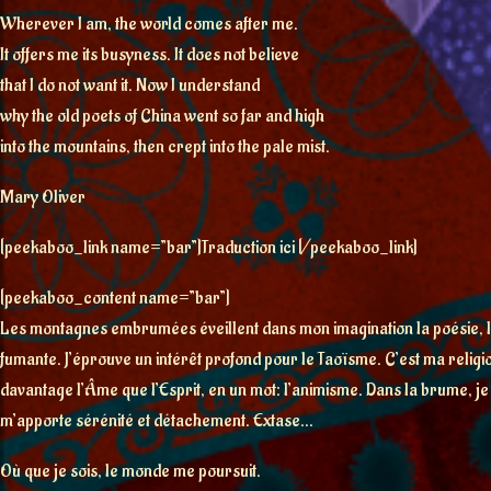
Wherever I am, the world comes after me.
It offers me its busyness. It does not believe
that I do not want it. Now I understand
why the old poets of China went so far and high
into the mountains, then crept into the pale mist.
Mary Oliver
[peekaboo_link name=”bar”]Traduction ici [/peekaboo_link]
[peekaboo_content name=”bar”]
Les montagnes embrumées éveillent dans mon imagination la poésie, le
fumante. J’éprouve un intérêt profond pour le Taoïsme. C’est ma religio
davantage l’Âme que l’Esprit, en un mot: l’animisme. Dans la brume, j
m’apporte sérénité et détachement. Extase…
Où que je sois, le monde me poursuit.