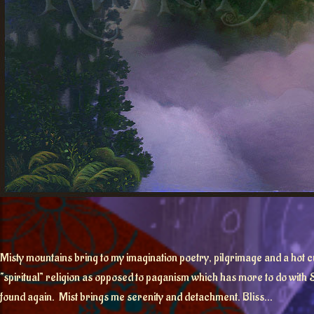
Misty mountains bring to my imagination poetry, pilgrimage and a hot cup
“spiritual” religion as opposed to paganism which has more to do with So
found again. Mist brings me serenity and detachment. Bliss…