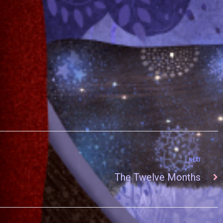
NEXT
The Twelve Months